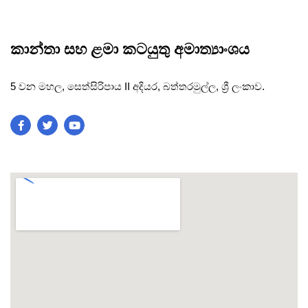
කාන්තා සහ ළමා කටයුතු අමාත්‍යාංශය
5 වන මහල, සෙත්සිරිපාය II අදියර, බත්තරමුල්ල, ශ්‍රී ලංකාව.