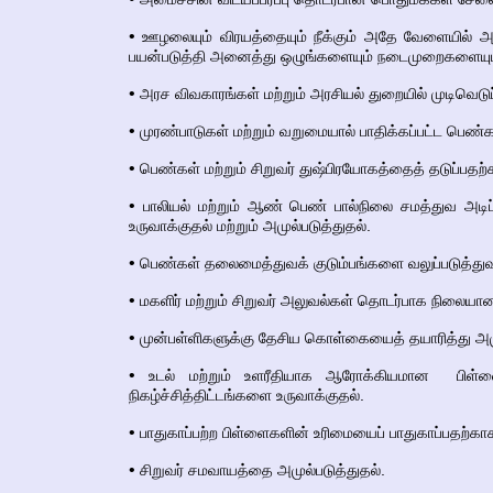
•
ஊழலையும் விரயத்தையும் நீக்கும் அதே வேளையில் அம
பயன்படுத்தி அனைத்து ஒழுங்களையும் நடைமுறைகளையும் ச
•
அரச விவகாரங்கள் மற்றும் அரசியல் துறையில் முடிவெடுப்
•
முரண்பாடுகள் மற்றும் வறுமையால் பாதிக்கப்பட்ட ப
•
பெண்கள் மற்றும் சிறுவர் துஷ்பிரயோகத்தைத் தடுப்பதற்
•
பாலியல் மற்றும் ஆண் பெண் பால்நிலை சமத்துவ அடிப
உருவாக்குதல் மற்றும் அமுல்படுத்துதல்.
•
பெண்கள் தலைமைத்துவக் குடும்பங்களை வலுப்படுத்துவத
•
மகளிர் மற்றும் சிறுவர் அலுவல்கள் தொடர்பாக நிலையா
•
முன்பள்ளிகளுக்கு தேசிய கொள்கையைத் தயாரித்து அமு
•
உடல் மற்றும் உளரீதியாக ஆரோக்கியமான பிள்ள
நிகழ்ச்சித்திட்டங்களை உருவாக்குதல்.
•
பாதுகாப்பற்ற பிள்ளைகளின் உரிமையைப் பாதுகாப்பதற்காக ச
•
சிறுவர் சமவாயத்தை அமுல்படுத்துதல்.