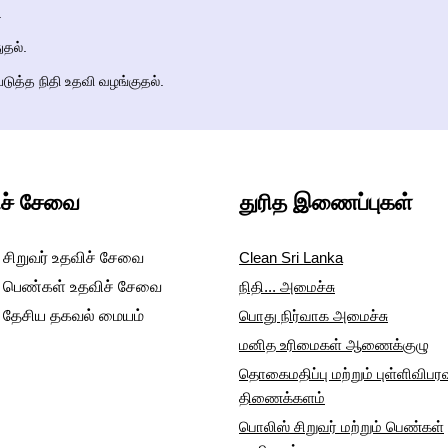
.
ுதல்.
ுத்த நிதி உதவி வழங்குதல்.
ச் சேவை
துரித இணைப்புகள்
 சிறுவர் உதவிச் சேவை
Clean Sri Lanka
- பெண்கள் உதவிச் சேவை
நிதி... அமைச்சு
- தேசிய தகவல் மையம்
பொது நிர்வாக அமைச்சு
மனித உரிமைகள் ஆணைக்குழு
தொகைமதிப்பு மற்றும் புள்ளிவிபர
திணைக்களம்
பொலிஸ் சிறுவர் மற்றும் பெண்கள்