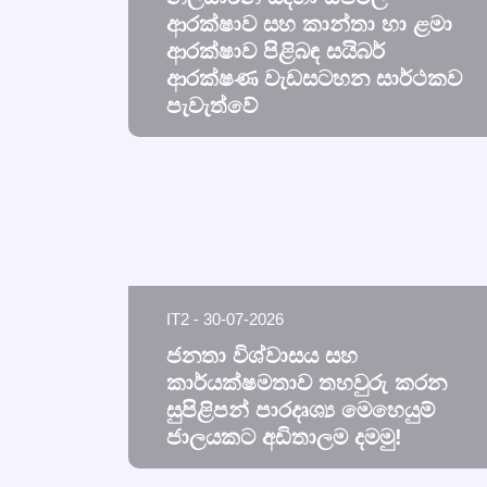
ආරක්ෂාව සහ කාන්තා හා ළමා
ආරක්ෂාව පිළිබඳ සයිබර්
ආරක්ෂණ වැඩසටහන සාර්ථකව
පැවැත්වේ
IT2 - 30-07-2026
ජනතා විශ්වාසය සහ
කාර්යක්ෂමතාව තහවුරු කරන
සුපිළිපන් පාරදෘශ්‍ය මෙහෙයුම්
ජාලයකට අඩිතාලම දමමු!