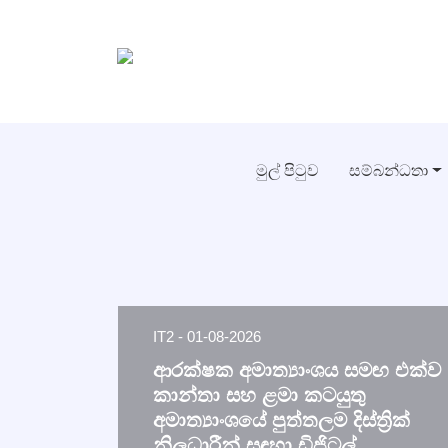
මුල් පිටුව
සම්බන්ධතා
IT2 - 01-08-2026
ආරක්ෂක අමාත්‍යාංශය සමඟ එක්ව
කාන්තා සහ ළමා කටයුතු
අමාත්‍යාංශයේ පුත්තලම දිස්ත්‍රික්
නිලධාරීන් සඳහා ඩිජිටල්