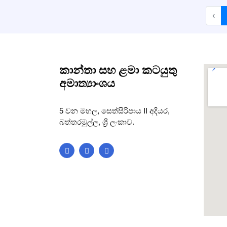
‹
කාන්තා සහ ළමා කටයුතු
අමාත්‍යාංශය
5 වන මහල, සෙත්සිරිපාය II අදියර,
බත්තරමුල්ල, ශ්‍රී ලංකාව.
blooke