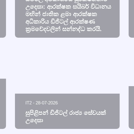
උදෙසා: ආරක්ෂක සයිබර් විධානය
මඟින් ජාතික ළමා ආරක්ෂක
අධිකාරිය ඩිජිටල් ආරක්ෂණ
ක්‍රමවේදවලින් සන්නද්ධ කරයි.
IT2 - 28-07-2026
සුපිළිපන් ඩිජිටල් රාජ්‍ය සේවයක්
උදෙසා