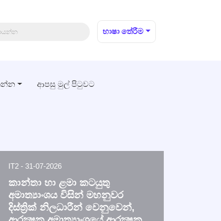
භාෂා තේරීම
තන්න
ආපසු මුල් පිටුවට
IT2 - 31-07-2026
කාන්තා හා ළමා කටයුතු
අමාත්‍යාංශය විසින් මහනුවර
දිස්ත්‍රික් නිලධාරීන් වෙනුවෙන්,
ආරක්‍ෂක අමාත්‍යාංශයේ ආරක්‍ෂක