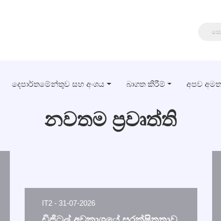
දෙපාර්තමේන්තුව සහ අංශය
බාගත කිරීම්
අපව අම
නවතම ප්‍රවෘත්ති
IT2 - 31-07-2026
ඩිජිටල් අවකාශයේ සුරක්ෂිතතාව