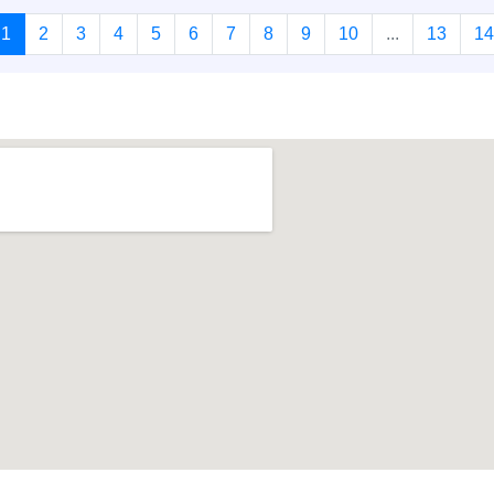
1
2
3
4
5
6
7
8
9
10
...
13
14
t join