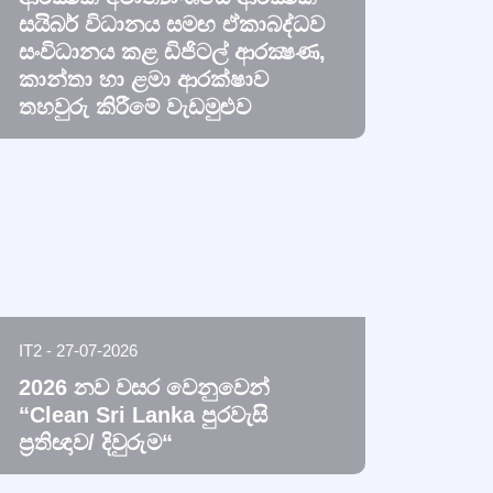
සයිබර් විධානය සමඟ ඒකාබද්ධව
සංවිධානය කළ ඩිජිටල් ආරක්‍ෂණ,
කාන්තා හා ළමා ආරක්ෂාව
තහවුරු කිරීමේ වැඩමුළුව
IT2 - 27-07-2026
2026 නව වසර වෙනුවෙන්
“Clean Sri Lanka පුරවැසි
ප්‍රතිඥාව/ දිවුරුම“