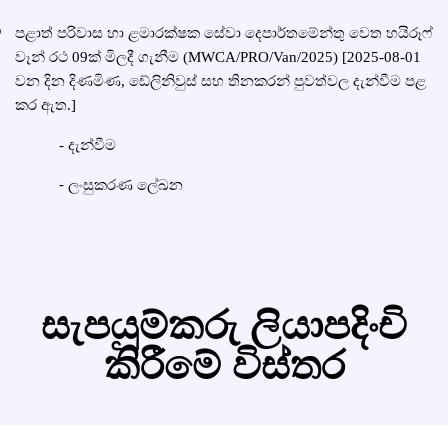
පළාත් පරිවාස හා ළමාරක්ෂක සේවා දෙපාර්තමේන්තු වෙත හයිරූෆ්
වෑන් රථ 09ක් මිලදී ගැනීම (MWCA/PRO/Van/2025) [2025-08-01
වන දින දිණමිණ, ඩේලිනිවුස් සහ තිනකරන් පුවත්වල දැන්වීම පළ
කර ඇත.]
දැන්වීම
-
-
ලංසුකරණ ලේඛන
සැපයුම්කරු ලියාපදිංචි
කිරීමේ විස්තර