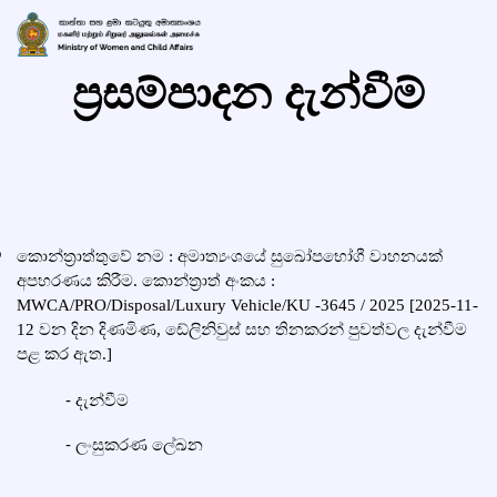
ප්‍රසම්පාදන දැන්වීම්
කොන්ත්‍රාත්තුවේ නම : අමාත්‍යං‍ශයේ සු‍ඛෝපභෝගී වාහනයක්
අපහරණය කිරීම.
කොන්ත්‍රාත් අංකය :
MWCA/PRO/Disposal/Luxury Vehicle/KU -3645 / 2025
[2025-11-
12 වන දින දිණමිණ, ඩේලිනිවුස් සහ තිනකරන් පුවත්වල දැන්වීම
පළ කර ඇත.]
-
දැන්වීම
-
ලංසුකරණ ලේඛන