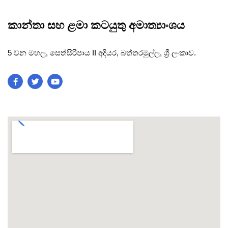
කාන්තා සහ ළමා කටයුතු අමාත්‍යාංශය
5 වන මහල, සෙත්සිරිපාය II අදියර, බත්තරමුල්ල, ශ්‍රී ලංකාව.