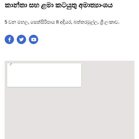
කාන්තා සහ ළමා කටයුතු අමාත්‍යාංශය
5 වන මහල, සෙත්සිරිපාය II අදියර, බත්තරමුල්ල, ශ්‍රී ලංකාව.