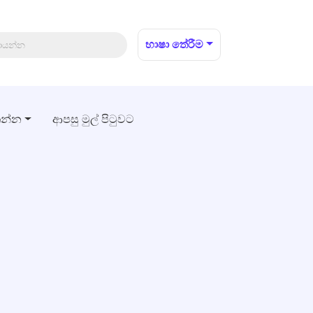
භාෂා තේරීම
තන්න
ආපසු මුල් පිටුවට