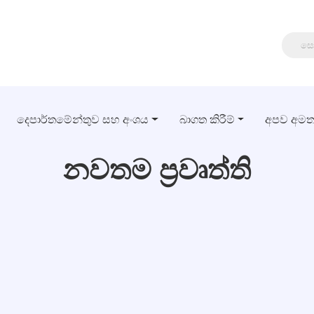
දෙපාර්තමේන්තුව සහ අංශය
බාගත කිරීම්
අපව අම
නවතම ප්‍රවෘත්ති