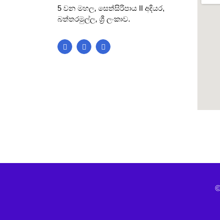
5 වන මහල, සෙත්සිරිපාය II අදියර,
බත්තරමුල්ල, ශ්‍රී ලංකාව.
blooke
©