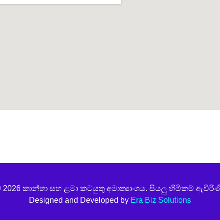
t join
 2026 කාන්තා සහ ළමා කටයුතු අමාත්‍යාංශය. සියලු හිමිකම් ඇවිරිණ
Designed and Developed by
Era Biz Solutions