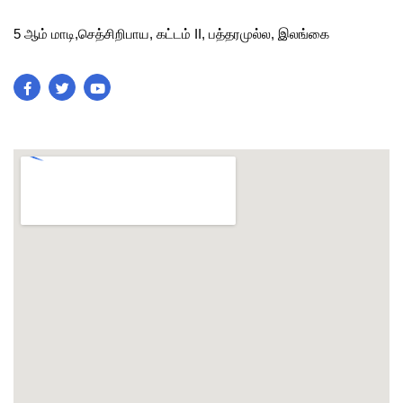
5 ஆம் மாடி,செத்சிறிபாய, கட்டம் II, பத்தரமுல்ல, இலங்கை