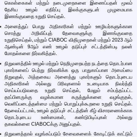
கொள்கைகள் மற்றும் நடைமுறைகளை இணைப்பதன் மூலம்
தேசிய ஊழல் எதிர்ப்பு இலக்குகளுடன் முழுமையாக
இணங்குவதை உறுதி செய்தல்.
அனைத்துப் பொது அதிகாரிகள் மற்றும் ஊழியர்களுக்கான
சொத்து அறிவிப்புத் தேவைகளுக்கு இணங்குவதை
உறுதிசெய்தல், மற்றும் CIABOC விதிமுறைகள் மற்றும் 2023 ஆம்
ஆண்டின் 9ஆம் எண் ஊழல் தடுப்புச் சட்டத்தின்படி நலன்
மோதல்களை நிர்வகித்தல்.
நிறுவனத்தில் ஊழல் மற்றும் நெறிமுறையற்ற நடத்தை தொடர்பான
புகார்களைப் பெற்று நிர்வகிக்க ஒரு பாதுகாப்பான அமைப்பை
நிறுவுதல், அத்தகைய அனைத்து புகார்களும் தொடர்புடைய
அதிகாரிகள் அல்லது பிரிவுகளால் உடனடியாக நிவர்த்தி
செய்யப்படுவதை உறுதி செய்தல், மேலும் சம்பந்தப்பட்ட
தரப்பினருக்கு வழக்கமான கருத்துக்களை வழங்குதல்,
வெளிப்படைத்தன்மை மற்றும் பொறுப்புக்கூறலை உறுதி செய்தல்.
தேவைப்பட்டால், ஊழல் தடுப்புச் சட்டத்தின் கீழ் விசாரணைக்காக
தொடர்புடைய உண்மைகள், கண்டுபிடிப்புகள் அல்லது
தகவல்களை CIABOCக்கு அனுப்புதல்.
நிறுவனத்தால் வழங்கப்படும் சேவைகளைக் கோடிட்டுக் காட்டும்