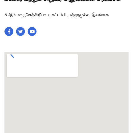
5 ஆம் மாடி,செத்சிறிபாய, கட்டம் II, பத்தரமுல்ல, இலங்கை